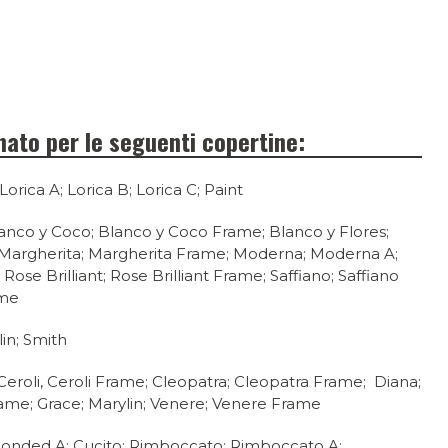
inato per le seguenti copertine:
orica A; Lorica B; Lorica C; Paint
nco y Coco; Blanco y Coco Frame; Blanco y Flores;
 Margherita; Margherita Frame; Moderna; Moderna A;
 Rose Brilliant; Rose Brilliant Frame; Saffiano; Saffiano
ame
in; Smith
roli, Ceroli Frame; Cleopatra; Cleopatra Frame; Diana;
me; Grace; Marylin; Venere; Venere Frame
onded A; Cucito; Rimboccato; Rimboccato A;