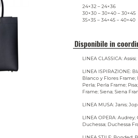
24×32 – 24×36
30×30 – 30×40 – 30×45
35×35 – 34×45 – 40×40
Disponibile in coord
LINEA CLASSICA: Assisi; L
LINEA ISPIRAZIONE: Bla
Blanco y Flores Frame;
Perla; Perla Frame; Pisa;
Frame; Siena; Siena Fr
LINEA MUSA: Janis; Jopl
LINEA OPERA: Audrey; Ce
Duchessa; Duchessa Fra
LINEA STILE: Bonded; B