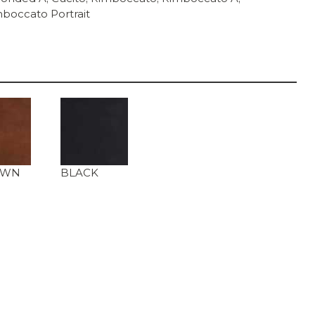
boccato Portrait
OWN
BLACK