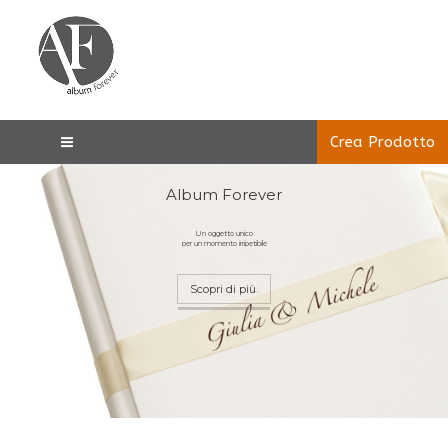
Crea Prodotto
Album Forever
Un oggetto unico
per un momento irripetibile
Scopri di più